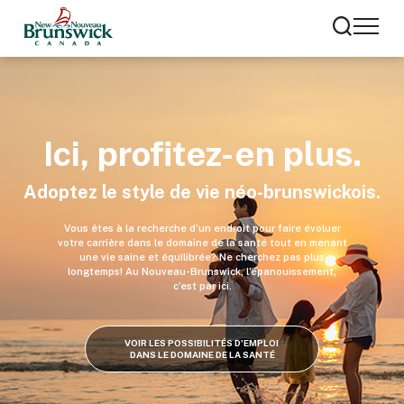
Ici, profitez-en plus.
Adoptez le style de vie néo-brunswickois.
Vous êtes à la recherche d’un endroit pour faire évoluer
votre carrière dans le domaine de la santé tout en menant
une vie saine et équilibrée? Ne cherchez pas plus
longtemps! Au Nouveau-Brunswick, l’épanouissement,
c’est par ici.
VOIR LES POSSIBILITÉS D'EMPLOI 
DANS LE DOMAINE DE LA SANTÉ