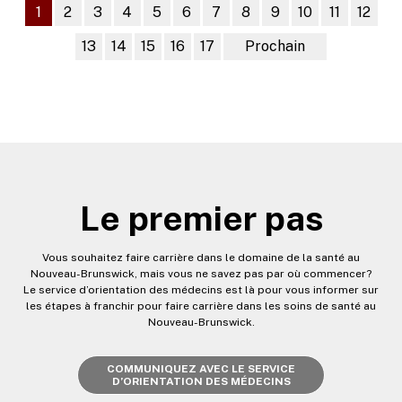
1
2
3
4
5
6
7
8
9
10
11
12
13
14
15
16
17
Prochain
Le premier pas
Vous souhaitez faire carrière dans le domaine de la santé au
Nouveau-Brunswick, mais vous ne savez pas par où commencer?
Le service d’orientation des médecins est là pour vous informer sur
les étapes à franchir pour faire carrière dans les soins de santé au
Nouveau-Brunswick.
COMMUNIQUEZ AVEC LE SERVICE
D’ORIENTATION DES MÉDECINS